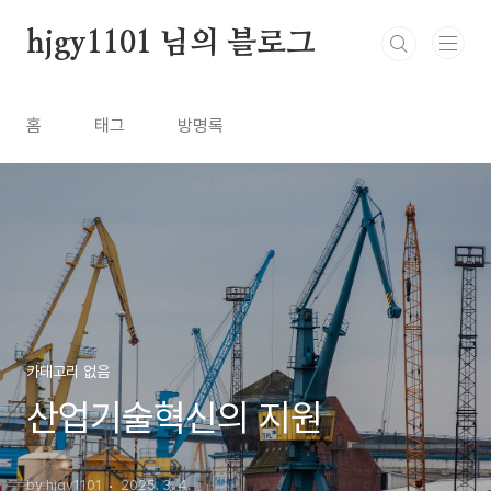
본문 바로가기
hjgy1101 님의 블로그
홈
태그
방명록
카테고리 없음
산업기술혁신의 지원
by hjgy1101
2025. 3. 4.