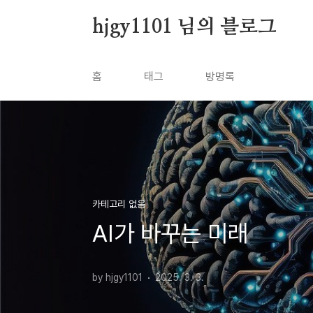
본문 바로가기
hjgy1101 님의 블로그
홈
태그
방명록
카테고리 없음
AI가 바꾸는 미래
by hjgy1101
2025. 3. 3.